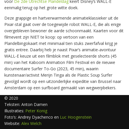
voor
De 2de Utrechtse Plandeldag
keert Disney’s WALL-E
eenmalig terug op het grote witte doek.
Deze grappige en hartverwarmende animatieklassieker uit de
Pixar-stal gaat over de toegewijde robot WALL-E, die als enige
overgebleven bewoner de aarde schoonmaakt. Kaarten voor dit
filmevent zijn NIET te koop: op vertoon van een
Plandelbingokaart met minimaal tien stuks zwerfafval krijg je
gratis entree. Daarbij heb je naast Pixar’s animatie-avontuur
WALL-E keuze uit een filmblok met geselecteerde shorts (45
min) van het Kaboom Animation Film Festival en de nieuwe
documentaire Surfer To-Go (2023, 45 min), waarin
kunstenaar/activist Merijn Tinga als de Plastic Soup Surfer
gevolgd wordt op een uitzonderlijke expeditie van Brussel naar
Amsterdam op een surfboard gemaakt van wegwerpbekers.
© 2020
Teksten: Anton Damen
Illustraties:
Peter Konig
Foto’s: Andrey Dyachenco en
Luc Hoogenstein
Website:
Alex Welch