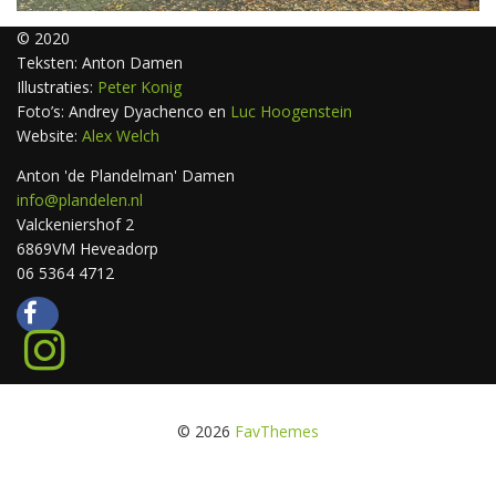
© 2020
Teksten: Anton Damen
Illustraties:
Peter Konig
Foto’s: Andrey Dyachenco en
Luc Hoogenstein
Website:
Alex Welch
Anton 'de Plandelman' Damen
info@plandelen.nl
Valckeniershof 2
6869VM Heveadorp
06 5364 4712
© 2026
FavThemes